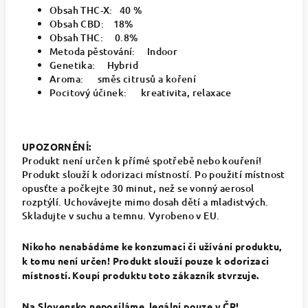
Obsah THC-X: 40 %
Obsah CBD: 18%
Obsah THC: 0.8%
Metoda pěstování: Indoor
Genetika: Hybrid
Aroma: směs citrusů a koření
Pocitový účinek: kreativita, relaxace
UPOZORNĚNÍ:
Produkt není určen k přímé spotřebě nebo kouření!
Produkt slouží k odorizaci místností. Po použití místnost
opusťte a počkejte 30 minut, než se vonný aerosol
rozptýlí. Uchovávejte mimo dosah dětí a mladistvých.
Skladujte v suchu a temnu. Vyrobeno v EU.
Nikoho nenabádáme ke konzumaci či užívání produktu,
k tomu není určen! Produkt slouží pouze k odorizaci
místností. Koupí produktu toto zákazník stvrzuje.
Na Slovensko neposíláme, legální pouze v ČR!