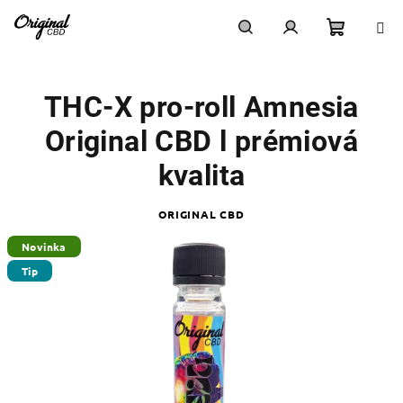
Přejít
na
obsah
Nákupn
Hledat
Přihlášení
THC-X pro-roll Amnesia
košík
Original CBD l prémiová
kvalita
ORIGINAL CBD
Novinka
Tip