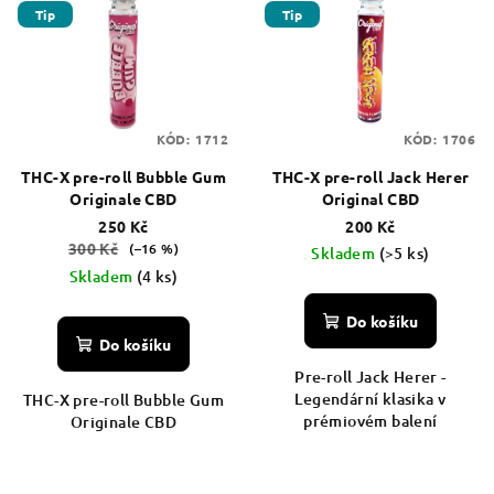
Tip
Tip
KÓD:
1712
KÓD:
1706
THC-X pre-roll Bubble Gum
THC-X pre-roll Jack Herer
Originale CBD
Original CBD
250 Kč
200 Kč
300 Kč
(–16 %)
Skladem
(>5 ks)
Skladem
(4 ks)
Do košíku
Do košíku
Pre-roll Jack Herer -
Legendární klasika v
THC-X pre-roll Bubble Gum
prémiovém balení
Originale CBD