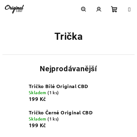
Přejít
na
obsah
Nákupn
Hledat
Přihlášení
Trička
košík
Nejprodávanější
Tričko Bílé Original CBD
Skladem
(1 ks)
199 Kč
Tričko Černé Original CBD
Skladem
(1 ks)
199 Kč