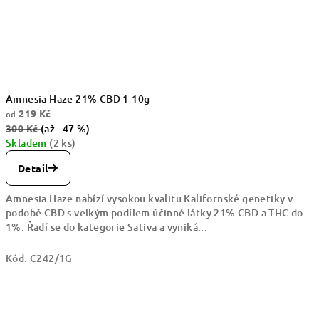
Amnesia Haze 21% CBD 1-10g
219 Kč
od
300 Kč
(až –47 %)
Skladem
(2 ks)
Detail
Amnesia Haze nabízí vysokou kvalitu Kalifornské genetiky v
podobě CBD s velkým podílem účinné látky 21% CBD a THC do
1%. Řadí se do kategorie Sativa a vyniká...
Kód:
C242/1G