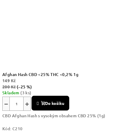
Afghan Hash CBD <25% THC <0,2% 1g
149 Kč
200 Kč
(–25 %)
Skladem
(3 ks)
−
+
Do košíku
CBD Afghan Hash s vysokým obsahem CBD 25% (1g)
Kód:
C210