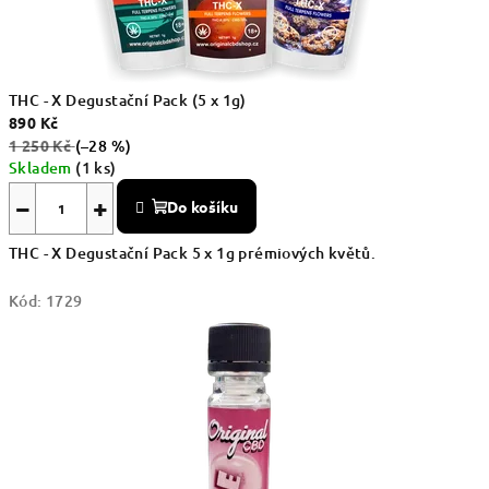
THC - X Degustační Pack (5 x 1g)
890 Kč
1 250 Kč
(–28 %)
Skladem
(1 ks)
−
+
Do košíku
THC - X Degustační Pack 5 x 1g prémiových květů.
Kód:
1729