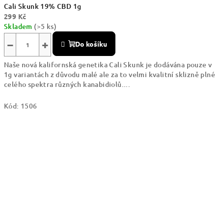
Cali Skunk 19% CBD 1g
299 Kč
Skladem
(>5 ks)
−
+
Do košíku
Naše nová kalifornská genetika Cali Skunk je dodávána pouze v
1g variantách z důvodu malé ale za to velmi kvalitní sklizně plné
celého spektra různých kanabidiolů....
Kód:
1506