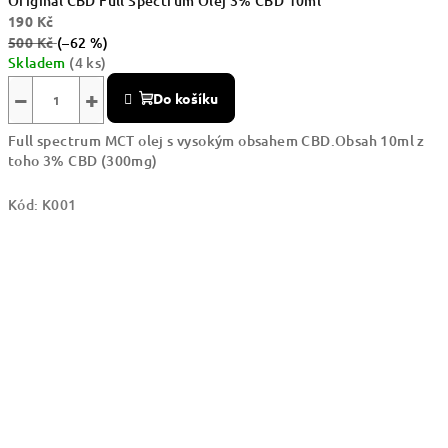
Original CBD Full Spectrum Olej 3% CBD 10ml
190 Kč
500 Kč
(–62 %)
Skladem
(4 ks)
−
+
Do košíku
Full spectrum MCT olej s vysokým obsahem CBD.Obsah 10ml z
toho 3% CBD (300mg)
Kód:
K001