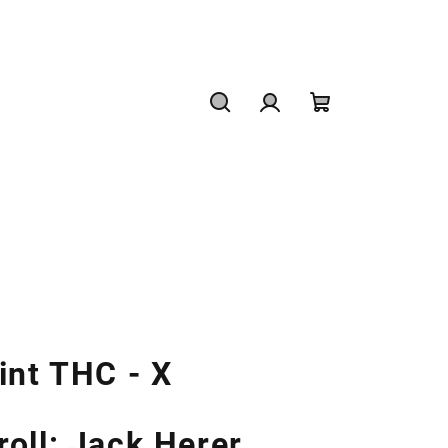
Hledat
Přihlášení
Nákupní
košík
int THC - X
oll: Jack Herer