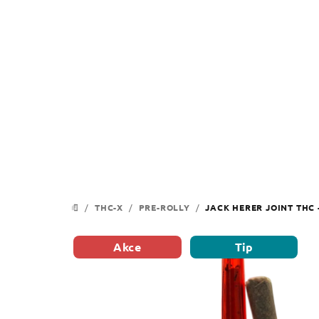
Přejít
na
obsah
/
THC-X
/
PRE-ROLLY
/
JACK HERER JOINT THC 
DOMŮ
Akce
Tip