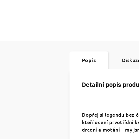
Diskuz
Popis
Detailní popis prod
​Dopřej si legendu bez č
kteří ocení prvotřídní 
drcení a motání – my js