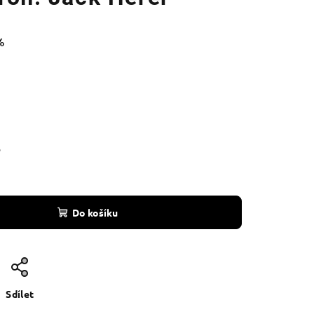
%
6
Do košíku
Sdílet