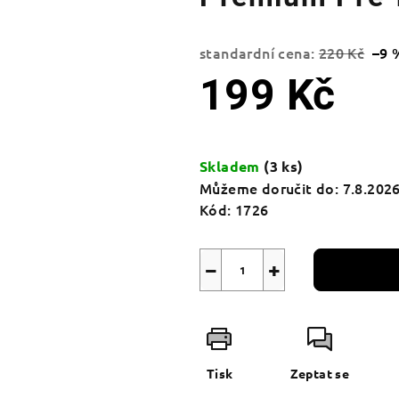
standardní cena:
220 Kč
–9 
199 Kč
Měrná
cena:
Skladem
(3 ks)
Můžeme doručit do:
7.8.202
Kód:
1726
−
+
Tisk
Zeptat se