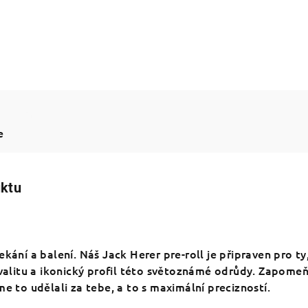
e
uktu
ekání a balení. Náš Jack Herer pre-roll je připraven pro ty
kvalitu a ikonický profil této světoznámé odrůdy. Zapome
me to udělali za tebe, a to s maximální precizností.