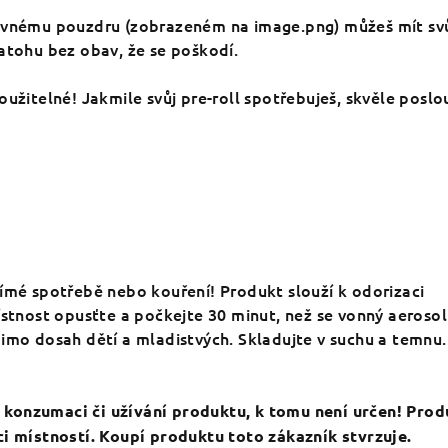
pevnému pouzdru (zobrazeném na image.png) můžeš mít sv
atohu bez obav, že se poškodí.
oužitelné! Jakmile svůj pre-roll spotřebuješ, skvěle poslo
římé spotřebě nebo kouření! Produkt slouží k odorizaci
ístnost opusťte a počkejte 30 minut, než se vonný aerosol
imo dosah dětí a mladistvých. Skladujte v suchu a temnu.
konzumaci či užívání produktu, k tomu není určen! Prod
ci místností. Koupí produktu toto zákazník stvrzuje.