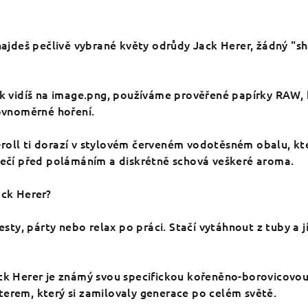
ř najdeš pečlivě vybrané květy odrůdy Jack Herer, žádný "s
Jak vidíš na image.png, používáme prověřené papírky RAW,
rovnoměrné hoření.
-roll ti dorazí v stylovém červeném vodotěsném obalu, kt
zpečí před polámáním a diskrétně schová veškeré aroma.
ack Herer?
 cesty, párty nebo relax po práci. Stačí vytáhnout z tuby a j
ack Herer je známý svou specifickou kořeněno-borovicovou
terem, který si zamilovaly generace po celém světě.