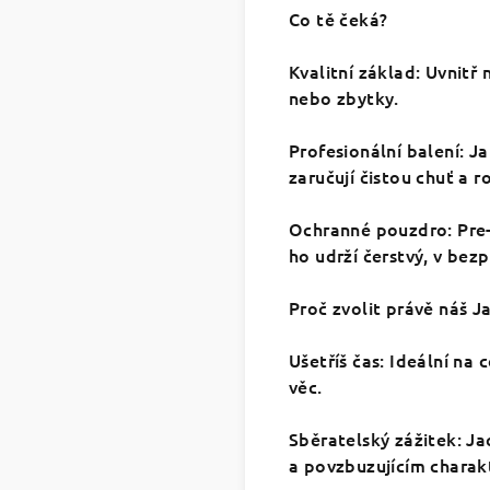
​Co tě čeká?
​Kvalitní základ: Uvnit
nebo zbytky.
​Profesionální balení: 
zaručují čistou chuť a 
​Ochranné pouzdro: Pre
ho udrží čerstvý, v be
​Proč zvolit právě náš J
​Ušetříš čas: Ideální na
věc.
​Sběratelský zážitek: J
a povzbuzujícím charak