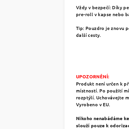
​Vždy v bezpečí: Díky 
pre-roll v kapse nebo b
​Tip: Pouzdro je znovu p
další cesty.
UPOZORNĚNÍ:
Produkt není určen k p
místností. Po použití m
rozptýlí. Uchovávejte m
Vyrobeno v EU.
Nikoho nenabádáme ke 
slouží pouze k odoriza