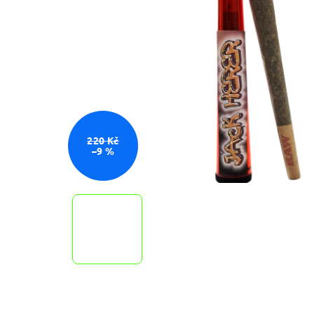
220 Kč
–9 %