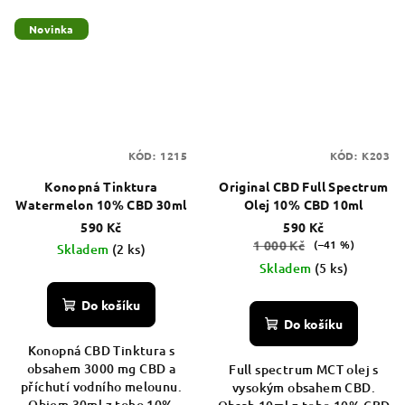
Novinka
KÓD:
1215
KÓD:
K203
Konopná Tinktura
Original CBD Full Spectrum
Watermelon 10% CBD 30ml
Olej 10% CBD 10ml
590 Kč
590 Kč
1 000 Kč
(–41 %)
Skladem
(2 ks)
Skladem
(5 ks)
Do košíku
Do košíku
Konopná CBD Tinktura s
obsahem 3000 mg CBD a
Full spectrum MCT olej s
příchutí vodního melounu.
vysokým obsahem CBD.
Objem 30ml z toho 10%