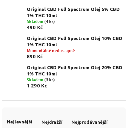
Original CBD Full Spectrum Olej 5% CBD
1% THC 10ml
Skladem
(4 ks)
490 Kč
Original CBD Full Spectrum Olej 10% CBD
1% THC 10ml
Momentálně nedostupné
890 Kč
Original CBD Full Spectrum Olej 20% CBD
1% THC 10ml
Skladem
(5 ks)
1 290 Kč
Ř
a
Nejlevnější
Nejdražší
Nejprodávanější