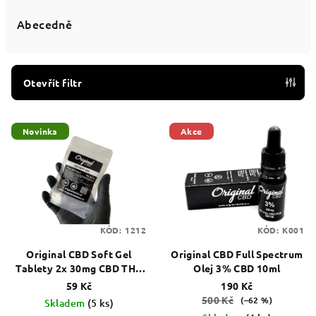
z
e
Abecedně
n
í
p
Otevřít filtr
r
V
o
Novinka
Akce
ý
d
p
u
i
k
s
t
p
ů
KÓD:
1212
KÓD:
K001
r
Original CBD Soft Gel
Original CBD Full Spectrum
o
Tablety 2x 30mg CBD THC
Olej 3% CBD 10ml
d
<0,2% 2ks
59 Kč
190 Kč
u
500 Kč
(–62 %)
Skladem
(5 ks)