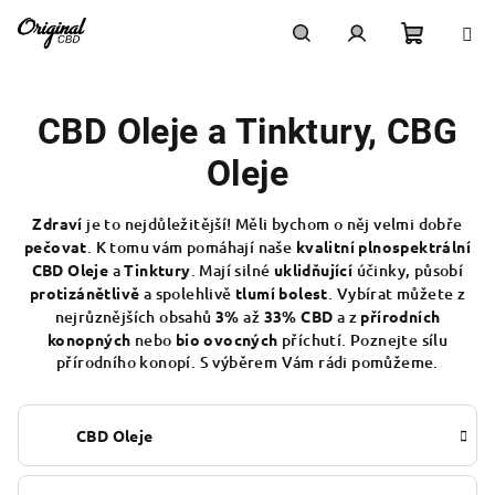
Přejít
na
obsah
Nákupn
Hledat
Přihlášení
CBD Oleje a Tinktury, CBG
košík
Oleje
Zdraví
je to nejdůležitější! Měli bychom o něj velmi dobře
pečovat
. K tomu vám pomáhají naše
kvalitní plnospektrální
CBD Oleje
a
Tinktury
. Mají silné
uklidňující
účinky, působí
protizánětlivě
a spolehlivě
tlumí bolest
. Vybírat můžete z
nejrůznějších obsahů
3%
až
33% CBD
a z
přírodních
konopných
nebo
bio ovocných
příchutí. Poznejte sílu
přírodního konopí. S výběrem Vám rádi pomůžeme.
CBD Oleje