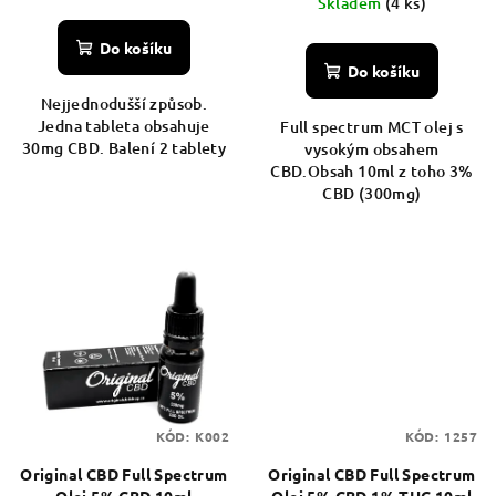
k
Skladem
(4 ks)
t
Do košíku
ů
Do košíku
Nejjednodušší způsob.
Jedna tableta obsahuje
Full spectrum MCT olej s
30mg CBD. Balení 2 tablety
vysokým obsahem
CBD.Obsah 10ml z toho 3%
CBD (300mg)
KÓD:
K002
KÓD:
1257
Original CBD Full Spectrum
Original CBD Full Spectrum
Olej 5% CBD 10ml
Olej 5% CBD 1% THC 10ml