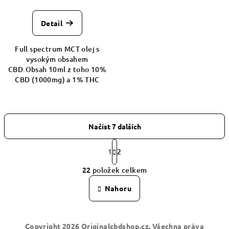
Detail
Full spectrum MCT olej s
vysokým obsahem
CBD.Obsah 10ml z toho 10%
CBD (1000mg) a 1% THC
Načíst 7 dalších
S
t
1
2
O
r
22
položek celkem
á
v
n
l
Nahoru
k
á
o
d
v
Z
á
a
Copyright 2026
Originalcbdshop.cz
. Všechna práva