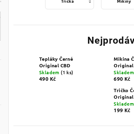
Trička
Mikiny
Nejprodáv
Tepláky Černé
Mikina 
Original CBD
Origina
Skladem
(1 ks)
Sklade
490 Kč
690 Kč
Tričko Č
Origina
Sklade
199 Kč