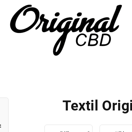
Textil Ori
č