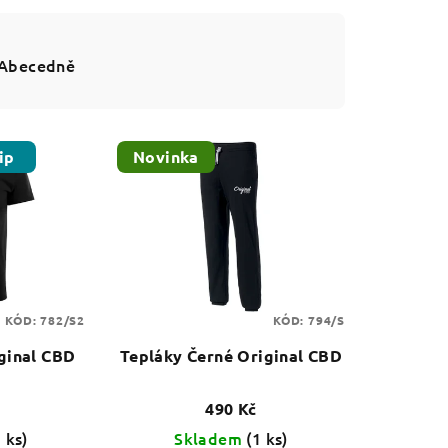
Abecedně
ip
Novinka
KÓD:
782/S2
KÓD:
794/S
iginal CBD
Tepláky Černé Original CBD
490 Kč
1 ks)
Skladem
(1 ks)