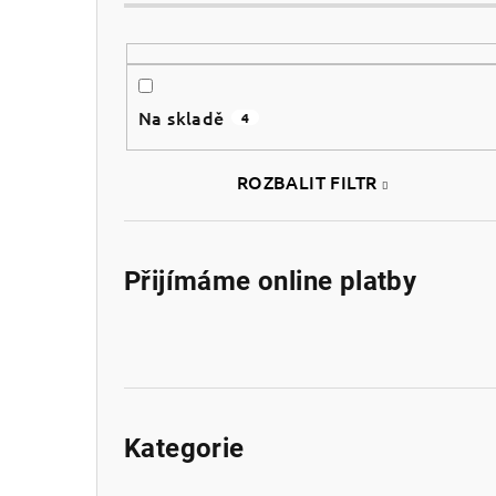
t
r
a
Na skladě
4
n
n
ROZBALIT FILTR
í
p
Přijímáme online platby
a
n
e
Přeskočit
kategorie
l
Kategorie