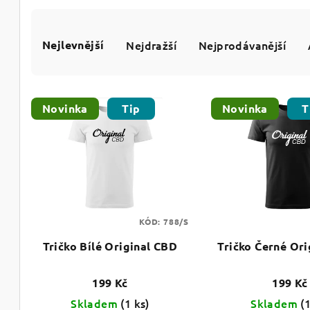
Ř
Nejlevnější
Nejdražší
Nejprodávanější
a
z
V
e
Novinka
Tip
Novinka
T
ý
n
p
í
i
p
s
r
KÓD:
788/S
p
o
Tričko Bílé Original CBD
Tričko Černé Or
r
d
o
199 Kč
199 Kč
u
Skladem
(1 ks)
Skladem
(
d