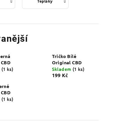
Tepláky
anější
Černá
Tričko Bílé
l CBD
Original CBD
m
(1 ks)
Skladem
(1 ks)
199 Kč
erné
l CBD
m
(1 ks)