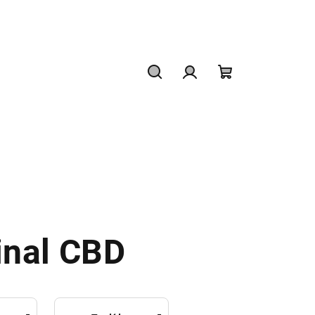
Hledat
Přihlášení
Nákupní
košík
ginal CBD