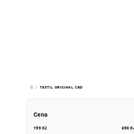
Přejít
na
obsah
/
TEXTIL ORIGINAL CBD
DOMŮ
P
o
Cena
s
199
Kč
690
K