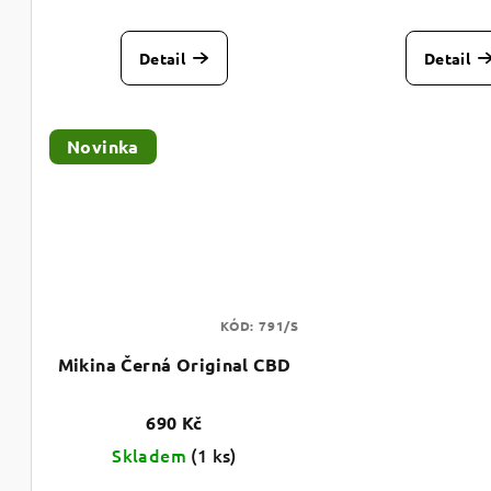
k
u
t
Detail
Detail
k
ů
t
Novinka
ů
KÓD:
791/S
Mikina Černá Original CBD
690 Kč
Skladem
(1 ks)