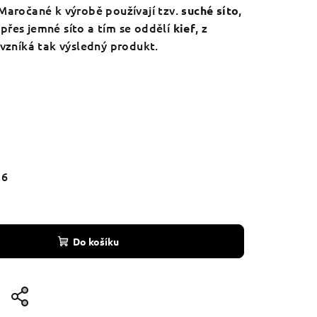
 Maročané k výrobě používají tzv.
,
suché síto
přes jemné síto a tím se oddělí
, z
kief
vzníká tak výsledný produkt.
26
Do košíku