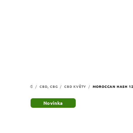
Přejít
na
obsah
/
CBD, CBG
/
CBD KVĚTY
/
MOROCCAN HASH 12
DOMŮ
Novinka