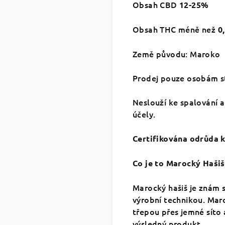
Obsah CBD
12-25
%
Obsah THC méně než
0
Země původu: Maroko
Prodej pouze osobám st
Neslouží ke spalování 
účely.
Certifikována odrůda 
Co je to Marocký Hašiš
Marocký hašiš je znám sv
výrobní technikou. Maro
třepou přes jemné síto a
výsledný produkt.