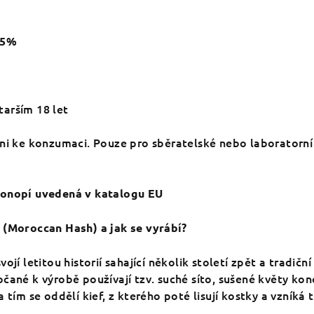
,5%
arším 18 let
ani ke konzumaci. Pouze pro sběratelské nebo laboratorní
konopí uvedená v katalogu EU
 (Moroccan Hash) a jak se vyrábí?
ojí letitou historií sahající několik století zpět a tradiční
čané k výrobě používají tzv. suché síto, sušené květy kon
 tím se oddělí kief, z kterého poté lisují kostky a vzníká 