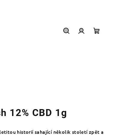
Hledat
Přihlášení
Nákupní
košík
h 12% CBD 1g
letitou historií sahající několik století zpět a