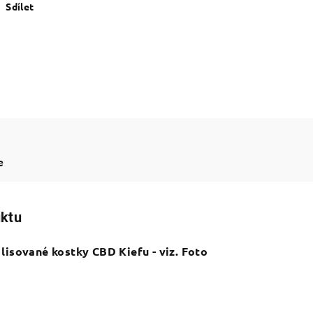
Sdílet
e
uktu
isované kostky CBD Kiefu - viz. Foto