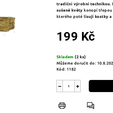
.
tradiční výrobní technikou
konopí třepou 
sušené květy
kterého poté
a 
lisují kostky
199 Kč
Měrná
cena:
Skladem
(2 ks)
Můžeme doručit do:
10.8.20
Kód:
1182
−
+