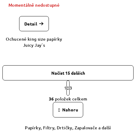
Momentálně nedostupné
Detail
Ochucené king size papírky
Juicy Jay´s
Načíst 15 dalších
S
t
1
3
O
r
36
položek celkem
á
v
n
l
Nahoru
k
á
o
d
v
Papírky, Filtry, Drtičky, Zapalovače a další
á
a
n