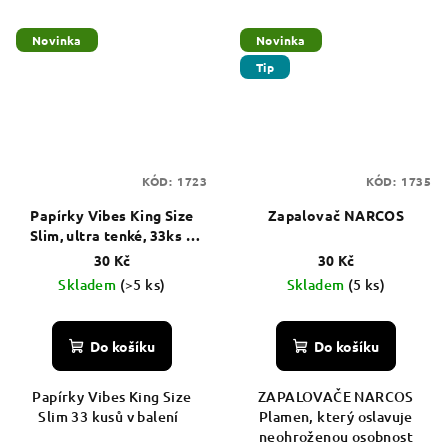
Novinka
Novinka
Tip
KÓD:
1723
KÓD:
1735
Papírky Vibes King Size
Zapalovač NARCOS
Slim, ultra tenké, 33ks v
balení
30 Kč
30 Kč
Skladem
(>5 ks)
Skladem
(5 ks)
Do košíku
Do košíku
Papírky Vibes King Size
ZAPALOVAČE NARCOS
Slim 33 kusů v balení
Plamen, který oslavuje
neohroženou osobnost