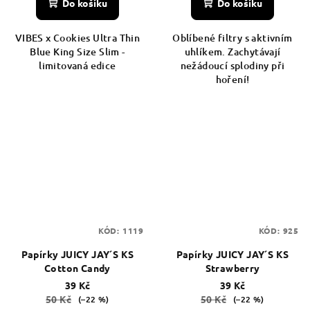
Do košíku
Do košíku
VIBES x Cookies Ultra Thin
Oblíbené filtry s aktivním
Blue King Size Slim -
uhlíkem. Zachytávají
limitovaná edice
nežádoucí splodiny při
hoření!
KÓD:
1119
KÓD:
925
Papírky JUICY JAY´S KS
Papírky JUICY JAY´S KS
Cotton Candy
Strawberry
39 Kč
39 Kč
50 Kč
50 Kč
(–22 %)
(–22 %)