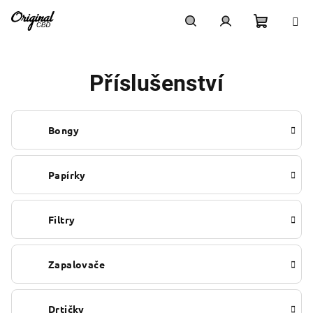
Přejít
na
obsah
Nákupn
Hledat
Přihlášení
Příslušenství
košík
Bongy
Papírky
Filtry
Zapalovače
Drtičky