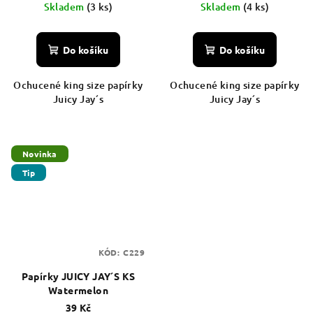
Skladem
(3 ks)
Skladem
(4 ks)
Do košíku
Do košíku
Ochucené king size papírky
Ochucené king size papírky
Juicy Jay´s
Juicy Jay´s
Novinka
Tip
KÓD:
C229
Papírky JUICY JAY´S KS
Watermelon
39 Kč