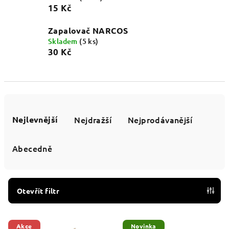
15 Kč
Zapalovač NARCOS
Skladem
(5 ks)
30 Kč
Ř
a
Nejlevnější
Nejdražší
Nejprodávanější
z
e
Abecedně
n
í
p
Otevřít filtr
r
V
o
Akce
Novinka