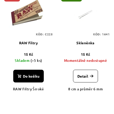
ý
d
p
u
i
k
s
t
p
ů
KÓD:
C225
KÓD:
1641
r
RAW Filtry
Skleněnka
o
d
15 Kč
15 Kč
u
Skladem
(>5 ks)
Momentálně nedostupné
k
t
Do košíku
Detail
ů
RAW Filtry Široké
8 cm a průměr 6 mm