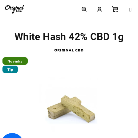
Přejít
na
obsah
Nákupn
Hledat
Přihlášení
White Hash 42% CBD 1g
košík
ORIGINAL CBD
Novinka
Tip