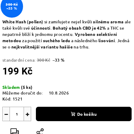
300 Kč
–33 %
White Hash
(
pollen
) si zamilujete nejel kvůli
silnému aroma
ale
také kvůli své
účinnosti
.
Bohatý obsah CBD je 42%
a THC se
nepatrně blíží k jednomu procentu.
Vyrobeno selektivní
metodou
za použití
suchého ledu
a následného
lisování
. Jedná
se o
nejkvalitnější variantu hašiše
na trhu.
standardní cena:
300 Kč
–33 %
199 Kč
Měrná
Skladem
(5 ks)
cena:
Můžeme doručit do:
10.8.2026
Kód:
1521
−
+
Do košíku