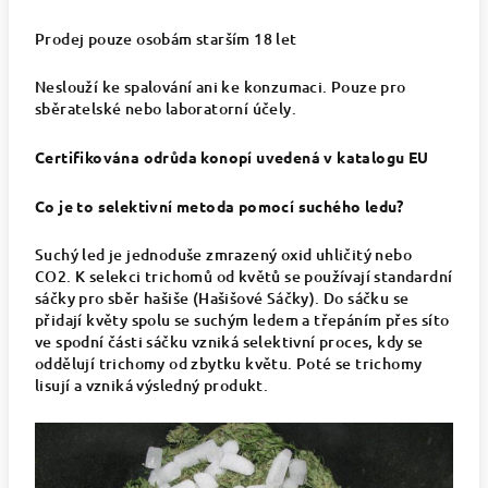
Prodej pouze osobám starším 18 let
Neslouží ke spalování ani ke konzumaci. Pouze pro
sběratelské nebo laboratorní účely.
Certifikována odrůda konopí uvedená v katalogu EU
Co je to selektivní metoda pomocí suchého ledu?
Suchý led je jednoduše zmrazený oxid uhličitý nebo
CO2.
K selekci trichomů od květů se používají standardní
sáčky pro sběr hašiše (Hašišové Sáčky). Do sáčku se
přidají květy spolu se suchým ledem a třepáním přes síto
ve spodní části sáčku vzniká selektivní proces, kdy se
oddělují trichomy od zbytku květu. Poté se trichomy
lisují a vzniká výsledný produkt.