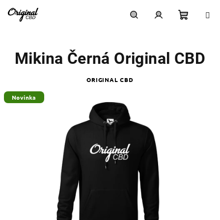
Přejít
na
obsah
Nákupn
Hledat
Přihlášení
Mikina Černá Original CBD
košík
ORIGINAL CBD
Novinka