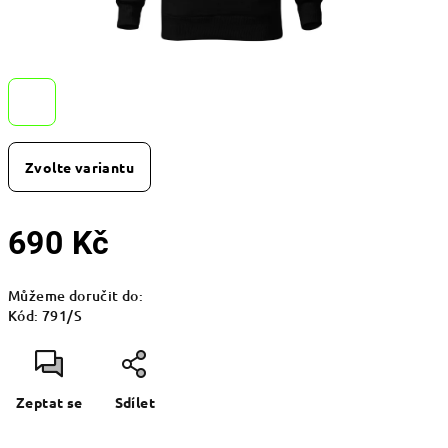
Zvolte variantu
690 Kč
Měrná
Můžeme doručit do:
cena:
Kód:
791/S
Zeptat se
Sdílet