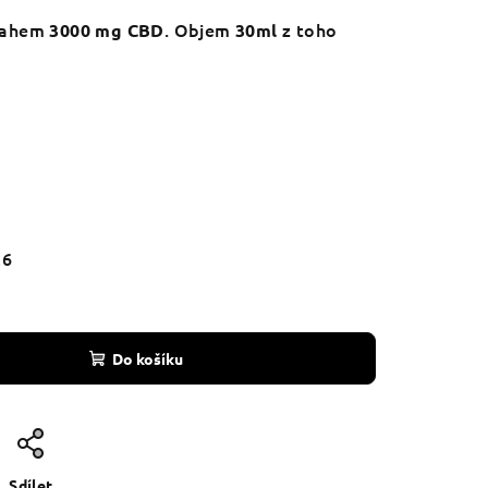
bsahem
. Objem
z toho
3000 mg CBD
30ml
26
Do košíku
Sdílet