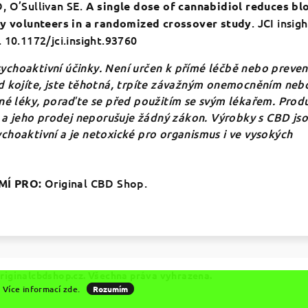
, O’Sullivan SE.
A single dose of cannabidiol reduces bl
. JCI insigh
hy volunteers in a randomized crossover study
 10.1172/jci.insight.93760
choaktivní účinky. Není určen k přímé léčbě nebo preven
d kojíte, jste těhotná, trpíte závažným onemocněním neb
né léky, poraďte se před použitím se svým lékařem. Produ
u a jeho prodej neporušuje žádný zákon.
Výrobky s CBD js
choaktivní a je netoxické pro organismus i ve vysokých
Original CBD Shop.
Í PRO:
riginalcbdshop.cz
. Všechna práva vyhrazena.
. Více informací
zde
.
Rozumím