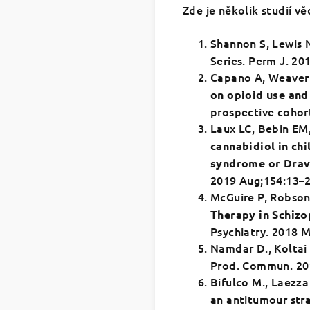
Zde je několik studií v
Shannon S, Lewis N
Series. Perm J. 20
Capano A, Weaver
on opioid use and 
prospective cohor
Laux LC, Bebin EM,
cannabidiol in ch
syndrome or Dra
2019 Aug;154:13–
McGuire P, Robson 
Therapy in Schizo
Psychiatry. 2018 
Namdar D., Koltai
Prod. Commun. 20
Bifulco M., Laezza C
an antitumour str