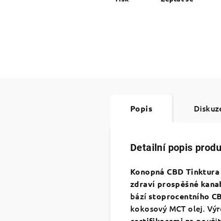
Diskuz
Popis
Detailní popis prod
Konopná CBD Tinktura
zdraví prospěšné kana
bází
stoprocentního C
kokosový MCT olej. Vý
za použit
certifikacemi