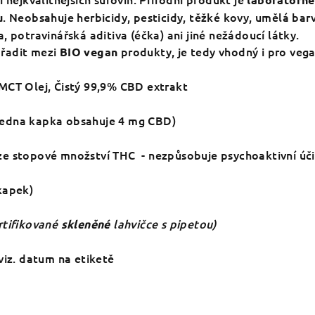
. Neobsahuje herbicidy, pesticidy, těžké kovy, umělá barv
u
, potravinářská aditiva (éčka) ani jiné nežádoucí látky.
řadit mezi
produkty, je tedy vhodný i pro vega
BIO vegan
CT Olej, Čistý 99,9% CBD extrakt
edna kapka obsahuje 4 mg CBD)
ze stopové množství THC - nezpůsobuje psychoaktivní úči
kapek)
rtifikované
lahvičce s pipetou)
skleněné
 viz. datum na etiketě