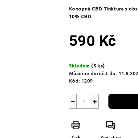
Konopná CBD Tinktura s o
10% CBD
590 Kč
Měrná
cena:
Skladem
(5 ks)
Můžeme doručit do:
11.8.20
Kód:
1209
−
+
Tisk
Zeptat se