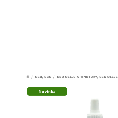
Přejít
na
obsah
/
CBD, CBG
/
CBD OLEJE A TINKTURY, CBG OLEJE
DOMŮ
Novinka