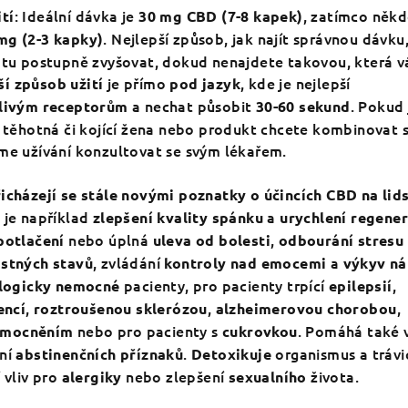
:
Ideální dávka je
, zatímco něk
tí
30
mg CBD (7-8 kapek)
. Nejlepší způsob, jak najít správnou dávku,
mg (2-3 kapky)
a tu postupně zvyšovat, dokud nenajdete takovou, která 
je přímo
, kde je nejlepší
í způsob užití
pod jazyk
a nechat působit
. Pokud 
tlivým receptorům
30-60 sekund
e těhotná či kojící žena nebo produkt chcete kombinovat 
eme užívání konzultovat se svým lékařem.
řicházejí se stále novými poznatky o účincích CBD na lid
 je například
a
zlepšení kvality spánku
urychlení regene
nebo úplná
,
potlačení
uleva od bolesti
odbourání stresu
, zvládání
a
stných stavů
kontroly nad emocemi
výkyv ná
pacienty, pro pacienty trpící
,
logicky nemocné
epilepsií
,
,
,
ncí
roztroušenou sklerózou
alzheimerovou chorobou
nebo pro pacienty s
. Pomáhá také v
emocněním
cukrovkou
ení
.
organismus a trávi
abstinenčních příznaků
Detoxikuje
 vliv pro
nebo zlepšení
života.
alergiky
sexualního