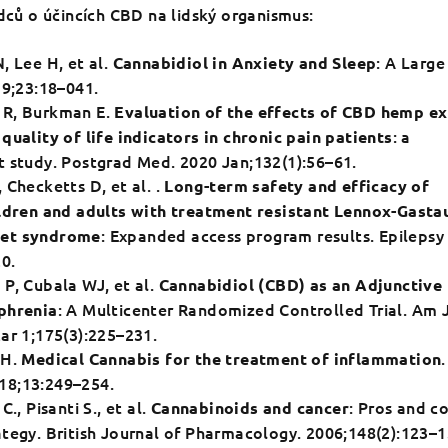
ědců o účincích CBD na lidský organismus:
, Lee H, et al.
: A Large
Cannabidiol in Anxiety and Sleep
19;23:18–041.
 R, Burkman E.
Evaluation of the effects of CBD hemp ex
: a
quality of life indicators in chronic pain patients
t study. Postgrad Med. 2020 Jan;132(1):56–61.
 Checketts D, et al. .
Long-term safety and efficacy of
ildren and adults with treatment resistant Lennox-Gasta
: Expanded access program results. Epilepsy
vet syndrome
20.
P, Cubala WJ, et al.
Cannabidiol (CBD) as an Adjunctive
: A Multicenter Randomized Controlled Trial. Am 
phrenia
Mar 1;175(3):225–231.
 H.
Medical Cannabis for the treatment of inflammation
18;13:249–254.
., Pisanti S., et al.
: Pros and c
Cannabinoids and cancer
ategy. British Journal of Pharmacology. 2006;148(2):123–