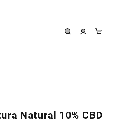
Hledat
Přihlášení
Nákupní
košík
tura Natural 10% CBD