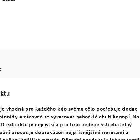
e
uktu
je vhodná pro každého kdo svému tělo potřebuje dodat
a zároveň se vyvarovat nahořklé chuti konopí. N
binoidy
je nejčistší a pro tělo nejlépe vstřebatelný
BD extraktu
robní proces je doprovázen
a
nejpřísnějšími normami
í nejkvalitnějších surovin. Přírodní produkt je
laboratorně