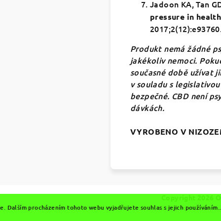
Jadoon KA, Tan GD
pressure in healt
2017;2(12):e93760.
Produkt nemá žádné psy
jakékoliv nemoci. Poku
současné době užívat ji
v souladu s legislativo
bezpečné. CBD není psy
dávkách.
VYROBENO V NIZOZEM
Copyright 2026
O
. Dalším procházením tohoto webu vyjadřujete souhlas s jejich používáním.