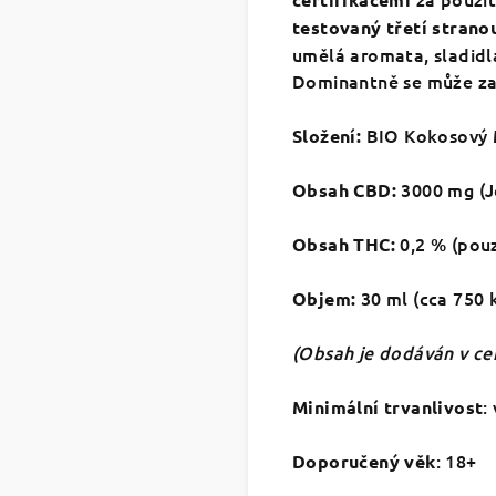
testovaný třetí strano
umělá aromata, sladidla
Dominantně se může za
BIO Kokosový M
Složení:
3000 mg (J
Obsah CBD:
0,2 % (pou
Obsah THC:
30 ml (cca 750 
Objem:
(Obsah je dodáván v ce
:
Minimální trvanlivost
: 18+
Doporučený věk