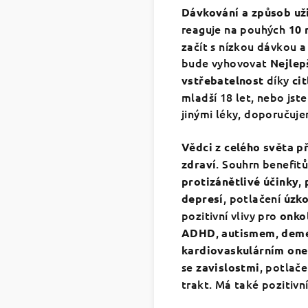
Dávkování a způsob uži
reaguje na pouhých
10
začít s nízkou dávkou 
bude vyhovovat
Nejlepš
díky
vstřebatelnost
ci
mladší 18 let, nebo jst
jinými léky, doporučuj
Vědci z celého světa p
. Souhrn benefitů
zdraví
,
protizánětlivé účinky
, potlačení
depresí
úzko
pozitivní vlivy pro
onko
,
,
ADHD
autismem
deme
kardiovaskulárním on
se
, potlač
zavislostmi
trakt. Má také pozitivní