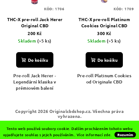
KÓD:
1706
KÓD:
1709
THC-X pre-roll Jack Herer
THC-X pre-roll Platinum
Original CBD
Cookies Original CBD
200 Kč
300 Kč
Skladem
(>5 ks)
Skladem
(>5 ks)
Do košíku
Do košíku
Pre-roll Jack Herer -
Pre-roll Platinum Cookies
Legendární klasika v
od Originale CBD
prémiovém balení
Z
Copyright 2026
Originalcbdshop.cz
. Všechna práva
á
vyhrazena.
p
Vytvořil Shoptet
Tento web používá soubory cookie. Dalším procházením tohoto webu
a
vyjadřujete souhlas s jejich používáním.. Více informací
zde
.
Rozumím