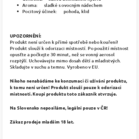
Aroma: sladké s ovocným nádechem
Pocitový účinek: pohoda, klid
UPOZORNĚNÍ:
Produkt není určen k přímé spotřebě nebo kouření!
Produkt slouží k odorizaci místností. Po použití místnost
opusťte a počkejte 30 minut, než se vonný aerosol
rozptýlí. Uchovávejte mimo dosah dětí a mladistvých.
Skladujte v suchu a temnu. Vyrobeno v EU.
Nikoho nenabádáme ke konzumaci či užívání produktu,
k tomu není určen! Produkt slouží pouze k odorizaci
místností. Koupí produktu toto zákazník stvrzuje.
Na Slovensko neposíláme, legální pouze v ČR!
Zákaz prodeje mladším 18 let.