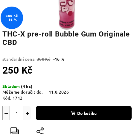
300 Kč
–16 %
THC-X pre-roll Bubble Gum Originale
CBD
standardní cena:
300 Kč
–16 %
250 Kč
Měrná
Skladem
(4 ks)
cena:
Můžeme doručit do:
11.8.2026
Kód:
1712
−
+
Do košíku