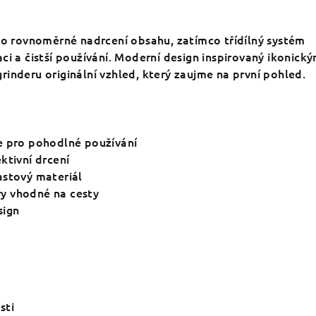
í o rovnoměrné nadrcení obsahu, zatímco třídílný systém
ci a čistší používání. Moderní design inspirovaný ikonick
inderu originální vzhled, který zaujme na první pohled.
e pro pohodlné používání
ktivní drcení
astový materiál
y vhodné na cesty
sign
sti