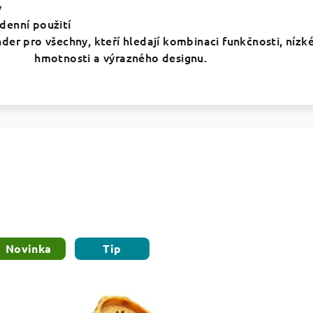
y
enní použití
nder pro všechny, kteří hledají kombinaci funkčnosti, nízk
hmotnosti a výrazného designu.
Novinka
Tip