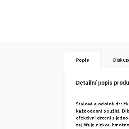
Diskuz
Popis
Detailní popis prod
Stylová a odolná
drtič
každodenní použití. Dí
efektivní drcení s jedn
zajišťuje nízkou hmotno