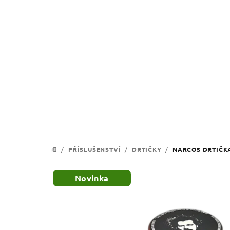
Přejít
na
obsah
/
PŘÍSLUŠENSTVÍ
/
DRTIČKY
/
NARCOS DRTIČK
DOMŮ
Novinka