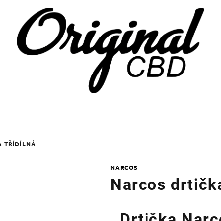
A TŘÍDÍLNÁ
NARCOS
Narcos drtička
Drtička N
arc