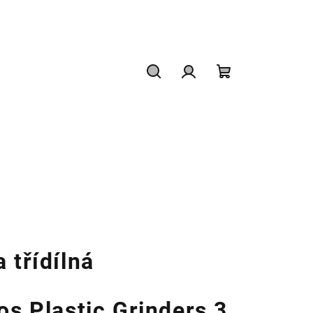
Hledat
Přihlášení
Nákupní
košík
 třídílná
os Plastic Grinders 3