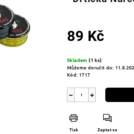
89 Kč
Měrná
cena:
Skladem
(1 ks)
Můžeme doručit do:
11.8.20
Kód:
1717
−
+
Tisk
Zeptat se