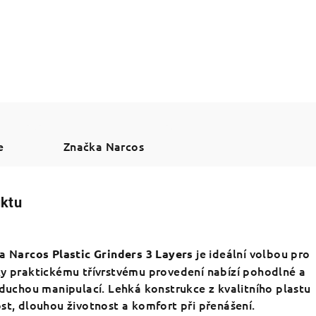
e
Značka
Narcos
uktu
ka N
je ideální volbou pro
arcos Plastic Grinders 3
Layers
ky praktickému třívrstvému provedení nabízí pohodlné a
oduchou manipulací. Lehká konstrukce z kvalitního plastu
st, dlouhou životnost a komfort při přenášení.