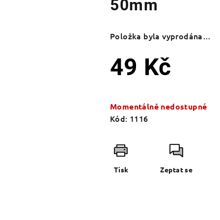
50mm
Položka byla vyprodána…
49 Kč
Měrná
cena:
Momentálně nedostupné
Kód:
1116
Tisk
Zeptat se