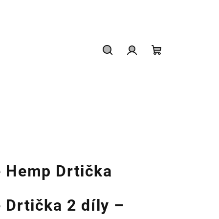
Hledat
Přihlášení
Nákupní
košík
e Hemp Drtička
Drtička 2 díly –