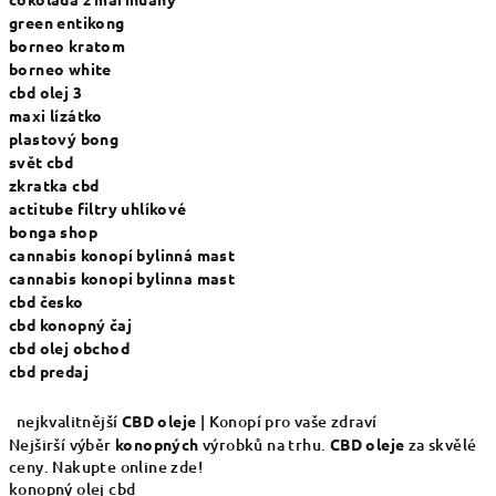
green entikong
borneo kratom
borneo white
cbd olej 3
maxi lízátko
plastový bong
svět cbd
zkratka cbd
actitube filtry uhlíkové
bonga shop
cannabis konopí bylinná mast
cannabis konopi bylinna mast
cbd česko
cbd konopný čaj
cbd olej obchod
cbd predaj
nejkvalitnější
CBD
oleje
| Konopí pro vaše zdraví
Nejširší výběr
konopných
výrobků na trhu.
CBD
oleje
za skvělé
ceny. Nakupte online zde!
konopný olej cbd