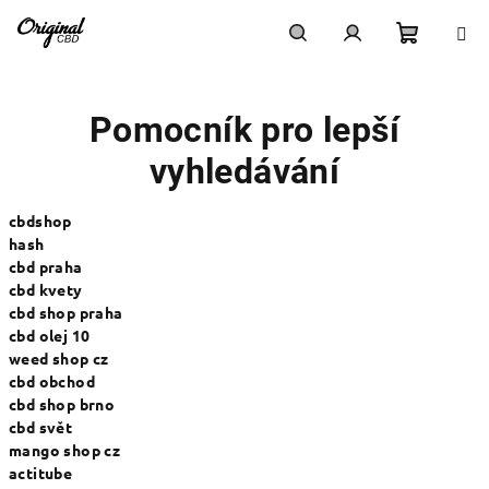
Přejít
na
obsah
Nákupn
Hledat
Přihlášení
Pomocník pro lepší
košík
vyhledávání
cbdshop
hash
cbd praha
cbd kvety
cbd shop praha
cbd olej 10
weed shop cz
cbd obchod
cbd shop brno
cbd svět
mango shop cz
actitube