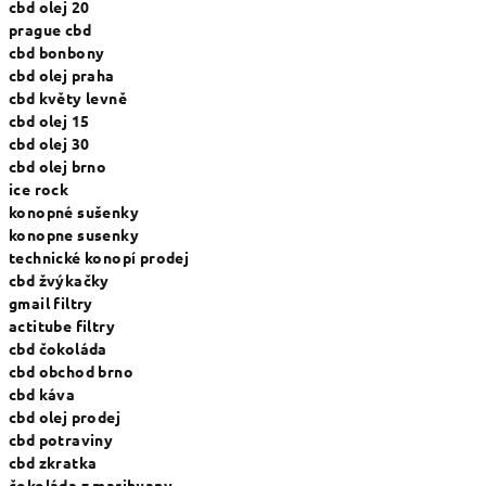
cbd olej 20
prague cbd
cbd bonbony
cbd olej praha
cbd květy levně
cbd olej 15
cbd olej 30
cbd olej brno
ice rock
konopné sušenky
konopne susenky
technické konopí prodej
cbd žvýkačky
gmail filtry
actitube filtry
cbd čokoláda
cbd obchod brno
cbd káva
cbd olej prodej
cbd potraviny
cbd zkratka
čokoláda z marihuany