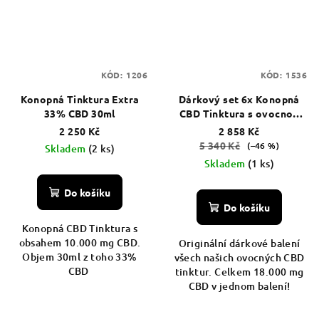
KÓD:
1206
KÓD:
1536
Konopná Tinktura Extra
Dárkový set 6x Konopná
33% CBD 30ml
CBD Tinktura s ovocnou
příchutí
2 250 Kč
2 858 Kč
5 340 Kč
(–46 %)
Skladem
(2 ks)
Skladem
(1 ks)
Do košíku
Do košíku
Konopná CBD Tinktura s
obsahem 10.000 mg CBD.
Originální dárkové balení
Objem 30ml z toho 33%
všech našich ovocných CBD
CBD
tinktur. Celkem 18.000 mg
CBD v jednom balení!