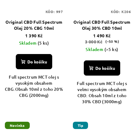
KÓD:
997
KÓD:
K206
Original CBD Full Spectrum
Original CBD Full Spectrum
Olej 20% CBG 10ml
Olej 30% CBD 10ml
1 390 Kč
1 490 Kč
3 000 Kč
(–50 %)
Skladem
(5 ks)
Skladem
(>5 ks)
Do košíku
Do košíku
Full spectrum MCT olej s
vysokým obsahem
Full spectrum MCT olej s
CBG.Obsah 10ml z toho 20%
velmi vysokým obsahem
CBG (2000mg)
CBD. Obsah 10ml z toho
30% CBD (3000mg)
Novinka
Tip