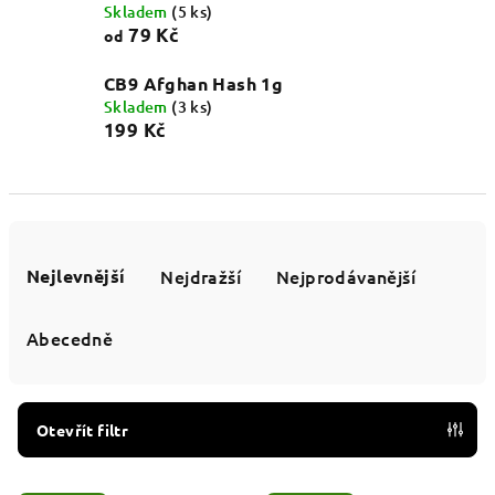
Skladem
(5 ks)
79 Kč
od
CB9 Afghan Hash 1g
Skladem
(3 ks)
199 Kč
Ř
a
Nejlevnější
Nejdražší
Nejprodávanější
z
e
Abecedně
n
í
p
Otevřít filtr
r
V
o