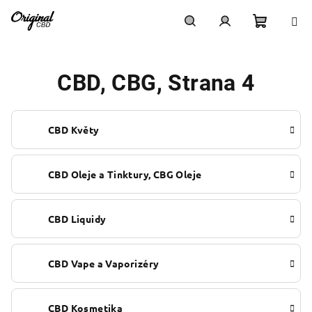
Přejít
na
obsah
Nákupn
Hledat
Přihlášení
CBD, CBG
, Strana 4
košík
CBD Květy
CBD Oleje a Tinktury, CBG Oleje
CBD Liquidy
CBD Vape a Vaporizéry
CBD Kosmetika