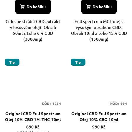
Do košíku
Do košíku
Celospektrální CBD extrakt
Full spectrum MCT olej s
v lososvém oleji. Obsah
vysokým obsahem CBD.
50ml z toho 6% CBD
Obsah 10ml z toho 15% CBD
(3000mg)
(1500mg)
Tip
Tip
KÓD:
1254
KÓD:
994
Original CBD Full Spectrum
Original CBD Full Spectrum
Olej 10% CBD 1% THC 10ml
Olej 10% CBG 10ml
890 Kč
990 Kč