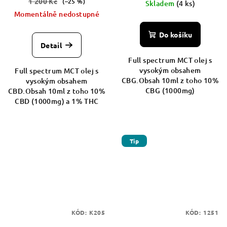
1 200 Kč
(–25 %)
Skladem
(4 ks)
Momentálně nedostupné
Do košíku
Detail
Full spectrum MCT olej s
vysokým obsahem
Full spectrum MCT olej s
CBG.Obsah 10ml z toho 10%
vysokým obsahem
CBG (1000mg)
CBD.Obsah 10ml z toho 10%
CBD (1000mg) a 1% THC
Tip
KÓD:
K205
KÓD:
1251