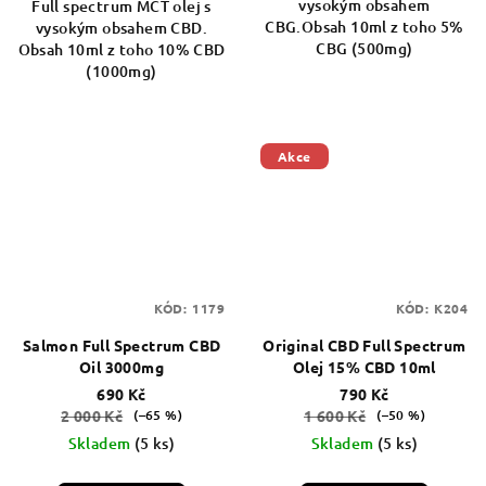
vysokým obsahem
Full spectrum MCT olej s
CBG.Obsah 10ml z toho 5%
vysokým obsahem CBD.
CBG (500mg)
Obsah 10ml z toho 10% CBD
(1000mg)
Akce
KÓD:
1179
KÓD:
K204
Salmon Full Spectrum CBD
Original CBD Full Spectrum
Oil 3000mg
Olej 15% CBD 10ml
690 Kč
790 Kč
2 000 Kč
1 600 Kč
(–65 %)
(–50 %)
Skladem
(5 ks)
Skladem
(5 ks)