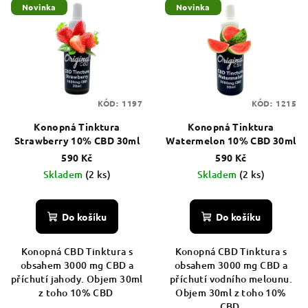
Novinka
Novinka
ý
d
p
u
i
k
s
t
p
ů
KÓD:
1197
KÓD:
1215
r
Konopná Tinktura
Konopná Tinktura
o
Strawberry 10% CBD 30ml
Watermelon 10% CBD 30ml
d
590 Kč
590 Kč
u
Skladem
(2 ks)
Skladem
(2 ks)
k
t
Do košíku
Do košíku
ů
Konopná CBD Tinktura s
Konopná CBD Tinktura s
obsahem 3000 mg CBD a
obsahem 3000 mg CBD a
příchutí jahody. Objem 30ml
příchutí vodního melounu.
z toho 10% CBD
Objem 30ml z toho 10%
CBD