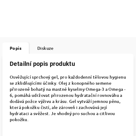
Popis
Diskuze
Detailní popis produktu
Osvěžující sprchový gel, pro každodenní tělovou hygienu
se zklidňujícími účinky. Olej z konopného semene
přirozeně bohatý na mastné kyseliny Omega-3 a Omega -
6, pomáhá udržovat přirozenou hydratační rovnováhu a
dodává požce výživu a krásu. Gel vytváží jemnou pěnu,
která pokožku čistí, ale zároveň i zachovává její
hydrataci a svěžest. Je vhodný pro suchou a citlivou
pokožku.