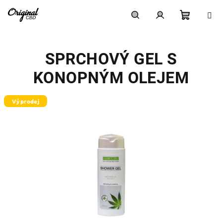
Přejít
na
obsah
Nákupn
Hledat
Přihlášení
SPRCHOVÝ GEL S
košík
KONOPNÝM OLEJEM
Výprodej