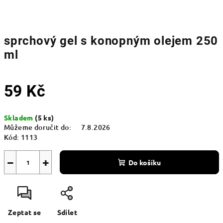
sprchový gel s konopným olejem 250
ml
59 Kč
Měrná
Skladem
(5 ks)
cena:
Můžeme doručit do:
7.8.2026
Kód:
1113
−
+
Do košíku
Zeptat se
Sdílet