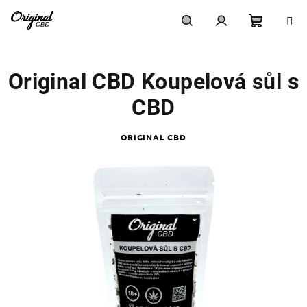
Přejít
na
obsah
Nákupn
Hledat
Přihlášení
Original CBD Koupelová sůl s
košík
CBD
ORIGINAL CBD