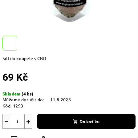
Sůl do koupele s CBD
69 Kč
Měrná
Skladem
(4 ks)
cena:
Můžeme doručit do:
11.8.2026
Kód:
1293
−
+
Do košíku