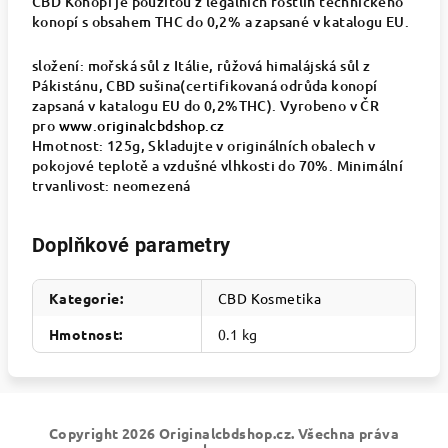
CBD Konopí je použitou z legálních rostlin technického
konopí s obsahem THC do 0,2% a zapsané v katalogu EU.
složení: mořská sůl z Itálie, růžová himalájská sůl z
Pákistánu, CBD sušina(certifikovaná odrůda konopí
zapsaná v katalogu EU do 0,2%THC). Vyrobeno v ČR
pro
www.originalcbdshop.cz
Hmotnost: 125g, Skladujte v originálních obalech v
pokojové teplotě a vzdušné vlhkosti do 70%. Minimální
trvanlivost: neomezená
Doplňkové parametry
Kategorie
:
CBD Kosmetika
Hmotnost
:
0.1 kg
Z
Copyright 2026
Originalcbdshop.cz
. Všechna práva