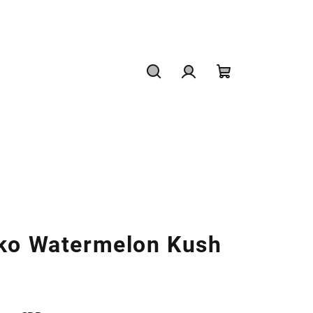
Hledat
Přihlášení
Nákupní
košík
tko Watermelon Kush