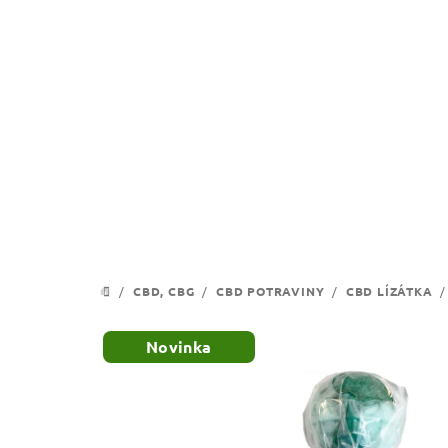
Přejít
na
obsah
/
CBD, CBG
/
CBD POTRAVINY
/
CBD LÍZÁTKA
/
DOMŮ
Novinka