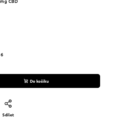
10mg CBD
26
Do košíku
Sdílet