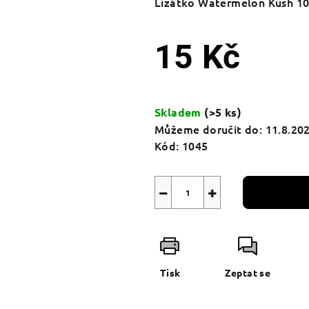
Lízátko Watermelon Kush 
15 Kč
Měrná
cena:
Skladem
(>5 ks)
Můžeme doručit do:
11.8.20
Kód:
1045
−
+
Tisk
Zeptat se