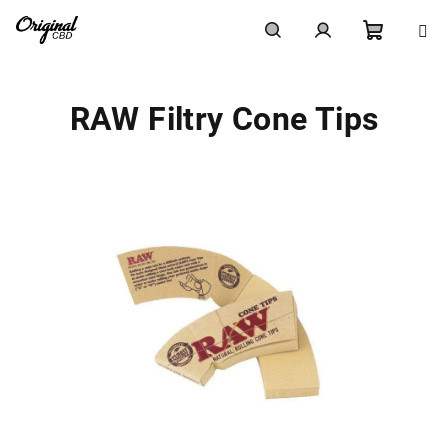
Přejít
na
obsah
Nákupn
Hledat
Přihlášení
RAW Filtry Cone Tips
košík