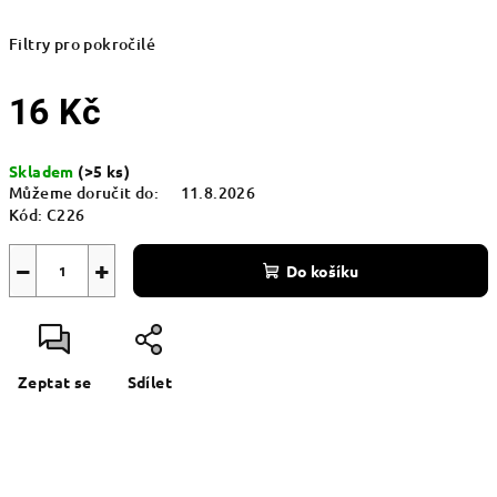
Filtry pro pokročilé
16 Kč
Měrná
Skladem
(>5 ks)
cena:
Můžeme doručit do:
11.8.2026
Kód:
C226
−
+
Do košíku
Zeptat se
Sdílet