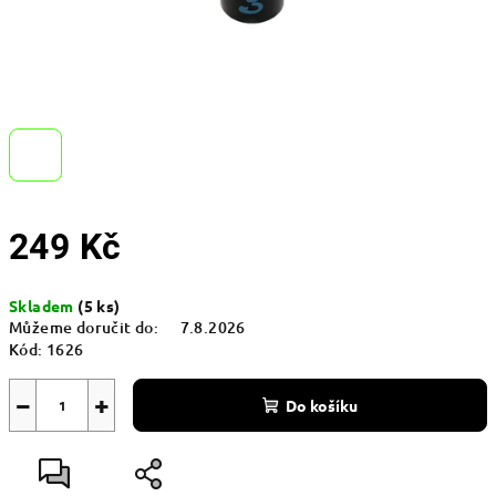
249 Kč
Měrná
Skladem
(5 ks)
cena:
Můžeme doručit do:
7.8.2026
Kód:
1626
−
+
Do košíku