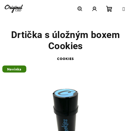
Přejít
na
obsah
Nákupn
Hledat
Přihlášení
Drtička s úložným boxem
košík
Cookies
COOKIES
Novinka