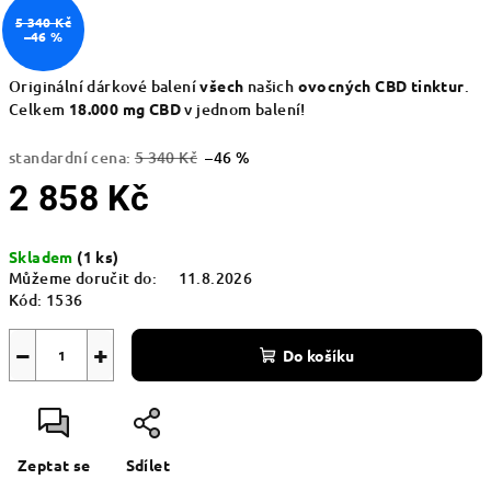
5 340 Kč
–46 %
Originální dárkové balení
všech
našich
ovocných CBD tinktur
.
Celkem
18.000 mg CBD
v jednom balení!
standardní cena:
5 340 Kč
–46 %
2 858 Kč
Měrná
Skladem
(1 ks)
cena:
Můžeme doručit do:
11.8.2026
Kód:
1536
−
+
Do košíku
Zeptat se
Sdílet