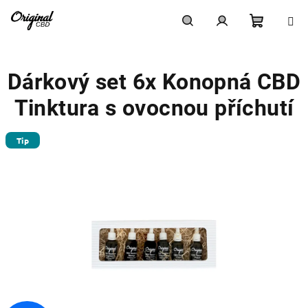
Přejít
na
obsah
Nákupn
Hledat
Přihlášení
Dárkový set 6x Konopná CBD
košík
Tinktura s ovocnou příchutí
Tip